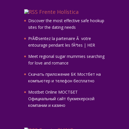
Frente Holística
Discover the most effective safe hookup
sites for the dating needs
PrÃ©sentez la partenaire Ã votre
entourage pendant les fÃªtes | HER
Meet regional sugar mummies searching
for love and romance
Скачать приложение БК Мостбет на
компьютер и телефон бесплатно
Mostbet Online МОСТБЕТ
Официальный сайт букмекерской
компании и казино