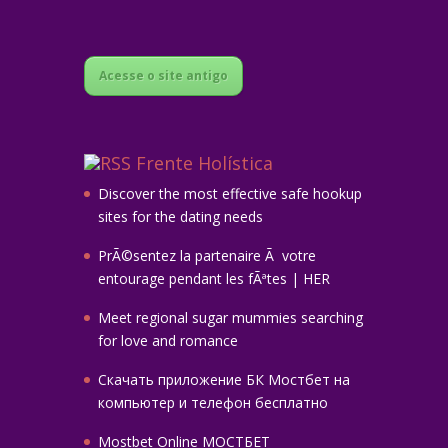
Acesse o site antigo
Frente Holística
Discover the most effective safe hookup
sites for the dating needs
PrÃ©sentez la partenaire Ã votre
entourage pendant les fÃªtes | HER
Meet regional sugar mummies searching
for love and romance
Скачать приложение БК Мостбет на
компьютер и телефон бесплатно
Mostbet Online МОСТБЕТ