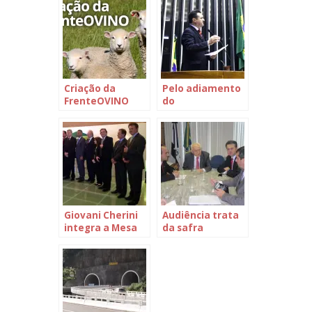
Criação da
Pelo adiamento
FrenteOVINO
do
emplacamento
de tratores e
máquinas
agrícolas
Giovani Cherini
Audiência trata
integra a Mesa
da safra
Diretora da
frustrada da
Frente
pesca na zona
Parlamentar
sul do Estado
Agropecuária