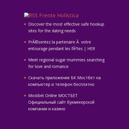
Frente Holística
Discover the most effective safe hookup
sites for the dating needs
PrÃ©sentez la partenaire Ã votre
entourage pendant les fÃªtes | HER
Meet regional sugar mummies searching
for love and romance
Скачать приложение БК Мостбет на
компьютер и телефон бесплатно
Mostbet Online МОСТБЕТ
Официальный сайт букмекерской
компании и казино