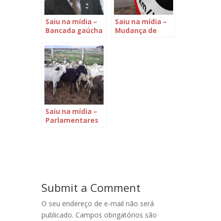
Saiu na mídia –
Saiu na mídia –
Bancada gaúcha
Mudança de
reúne-se para
velocidade das
tratar da crise
rodovias
na saúde, da
federais
velocidade nas
gaúchas
rodovias
federais e da
reforma política
Saiu na mídia –
Parlamentares
instalam no
Congresso
frente mista de
apoio à
ovinocaprinocultura
Submit a Comment
O seu endereço de e-mail não será
publicado.
Campos obrigatórios são