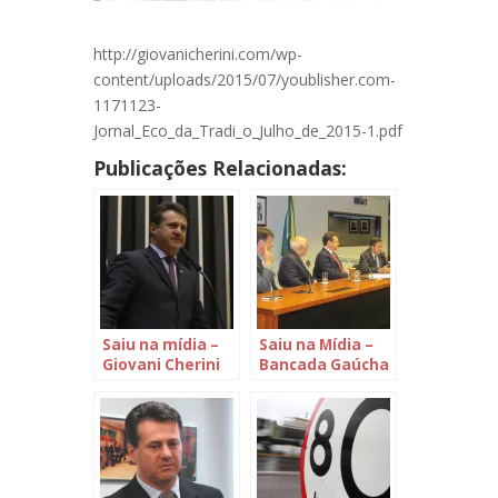
http://giovanicherini.com/wp-
content/uploads/2015/07/youblisher.com-
1171123-
Jornal_Eco_da_Tradi_o_Julho_de_2015-1.pdf
Publicações Relacionadas:
Saiu na mídia –
Saiu na Mídia –
Giovani Cherini
Bancada Gaúcha
critica a
articula ações de
aprovação da
apoio a
proposta que
Emater/RS
reduz o número
de ministérios