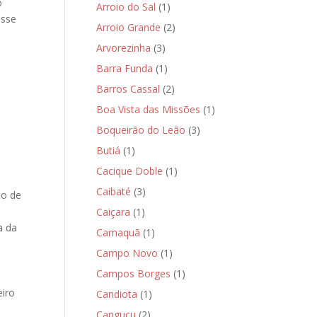
o
Arroio do Sal
(1)
esse
Arroio Grande
(2)
Arvorezinha
(3)
Barra Funda
(1)
Barros Cassal
(2)
Boa Vista das Missões
(1)
Boqueirão do Leão
(3)
Butiá
(1)
Cacique Doble
(1)
Caibaté
(3)
io de
Caiçara
(1)
a da
Camaquã
(1)
Campo Novo
(1)
Campos Borges
(1)
eiro
Candiota
(1)
Canguçu
(2)