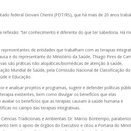
putado federal Giovani Cherini (PDT/RS), que há mais de 20 anos traba
a reflexão: “ter conhecimento é diferente do que ter sabedoria. Há m
 representantes de entidades que trabalham com as terapias integrat
usa e do representante do Ministério da Saúde, Thiago Pires de Ca
ivas são práticas não alopáticas/biomédicas de atenção à saúde,
zação Mundial de Saúde, pela Comissão Nacional de Classificação do
Saúde e Educação.
 e analisar projetos e programas, sugerir e defender políticas públi
e terapia existentes, bem como divulgar os benefícios que elas
 avaliar os benefícios que as terapias causam à saúde humana e
tíficas no campo das terapias integrativas.
de Ciências Tradicionais e Ambientais Dr. Márcio Bontempo, parabeniz
nto tem o apoio de órgãos do Executivo e citou a Portaria do Minis