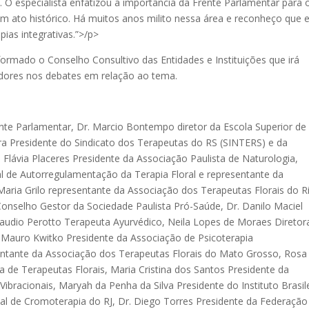
s. O especialista enfatizou a importância da Frente Parlamentar para 
 um ato histórico. Há muitos anos milito nessa área e reconheço que 
ias integrativas.”>/p>
formado o Conselho Consultivo das Entidades e Instituições que irá
adores nos debates em relação ao tema.
ente Parlamentar, Dr. Marcio Bontempo diretor da Escola Superior de
veira Presidente do Sindicato dos Terapeutas do RS (SINTERS) e da
Flávia Placeres Presidente da Associação Paulista de Naturologia,
 de Autorregulamentação da Terapia Floral e representante da
 Maria Grilo representante da Associação dos Terapeutas Florais do R
 Conselho Gestor da Sociedade Paulista Pró-Saúde, Dr. Danilo Maciel
Claudio Perotto Terapeuta Ayurvédico, Neila Lopes de Moraes Diretor
 Mauro Kwitko Presidente da Associação de Psicoterapia
entante da Associação dos Terapeutas Florais do Mato Grosso, Rosa
 de Terapeutas Florais, Maria Cristina dos Santos Presidente da
ibracionais, Maryah da Penha da Silva Presidente do Instituto Brasil
al de Cromoterapia do RJ, Dr. Diego Torres Presidente da Federação