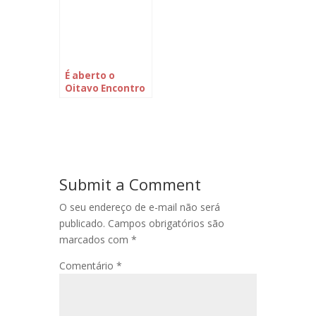
Expediente da
Câmara Federal
É aberto o
Oitavo Encontro
Brasileiro de
Terapeutas e
Profissionais
Holísticos
Submit a Comment
O seu endereço de e-mail não será
publicado.
Campos obrigatórios são
marcados com
*
Comentário
*