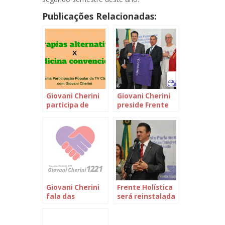
Publicações Relacionadas:
Giovani Cherini
Giovani Cherini
participa de
preside Frente
debate sobre
Parlamentar de
práticas
Práticas
integrativas em
Integrativas em
saúde e
Saúde
medicina
convencional
Giovani Cherini
Frente Holística
fala das
será reinstalada
Terapias
dia 18
Complementares
no Grande