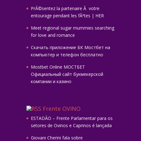
PrÃ©sentez la partenaire Ã votre
entourage pendant les fÃªtes | HER
Meet regional sugar mummies searching
for love and romance
Скачать приложение БК Мостбет на
компьютер и телефон бесплатно
Mostbet Online МОСТБЕТ
Официальный сайт букмекерской
компании и казино
Frente OVINO
ESTADÃO – Frente Parlamentar para os
setores de Ovinos e Caprinos é lançada
Giovani Cherini fala sobre